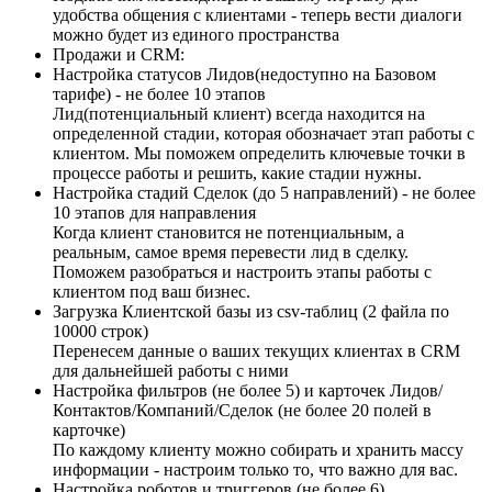
удобства общения с клиентами - теперь вести диалоги
можно будет из единого пространства
Продажи и CRM:
Настройка статусов Лидов(недоступно на Базовом
тарифе) - не более 10 этапов
Лид(потенциальный клиент) всегда находится на
определенной стадии, которая обозначает этап работы с
клиентом. Мы поможем определить ключевые точки в
процессе работы и решить, какие стадии нужны.
Настройка стадий Сделок (до 5 направлений) - не более
10 этапов для направления
Когда клиент становится не потенциальным, а
реальным, самое время перевести лид в сделку.
Поможем разобраться и настроить этапы работы с
клиентом под ваш бизнес.
Загрузка Клиентской базы из csv-таблиц (2 файла по
10000 строк)
Перенесем данные о ваших текущих клиентах в CRM
для дальнейшей работы с ними
Настройка фильтров (не более 5) и карточек Лидов/
Контактов/Компаний/Сделок (не более 20 полей в
карточке)
По каждому клиенту можно собирать и хранить массу
информации - настроим только то, что важно для вас.
Настройка роботов и триггеров (не более 6)