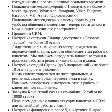
сотрудниками и все это в режиме реального времени
Подключение мессенджеров(по 1 аккаунту, не более 5
мессенджеров): WhatsApp, Instagram, Viber, Telegram,
Facebook, VK, Авито, Одноклассники
Подключим мессенджеры к вашему порталу для
удобства общения с клиентами - теперь вести диалоги
можно будет из единого пространства
Продажи и CRM:
Настройка статусов Лидов(недоступно на Базовом
тарифе) - не более 10 этапов
Лид(потенциальный клиент) всегда находится на
определенной стадии, которая обозначает этап работы с
клиентом. Мы поможем определить ключевые точки в
процессе работы и решить, какие стадии нужны.
Настройка стадий Сделок (до 5 направлений) - не более
10 этапов для направления
Когда клиент становится не потенциальным, а
реальным, самое время перевести лид в сделку.
Поможем разобраться и настроить этапы работы с
клиентом под ваш бизнес.
Загрузка Клиентской базы из csv-таблиц (2 файла по
10000 строк)
Перенесем данные о ваших текущих клиентах в CRM
для дальнейшей работы с ними
Настройка фильтров (не более 5) и карточек Лидов/