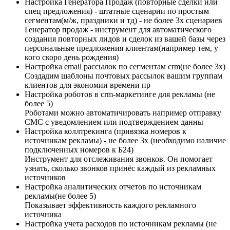
Настройка Генератора Продаж (повторные сделки или
спец предложения) - штатные сценарии по простым
сегментам(м/ж, праздники и тд) - не более 3х сценариев
Генератор продаж - инструмент для автоматического
создания повторных лидов и сделок из вашей базы через
персональные предложения клиентам(например тем, у
кого скоро день рождения)
Настройка email рассылок по сегментам crm(не более 3х)
Создадим шаблоны почтовых рассылок вашим группам
клиентов для экономии времени пр
Настройка роботов в crm-маркетинге для рекламы (не
более 5)
Роботами можно автоматичировать например отправку
СМС с уведомлением или подтверждением данны
Настройка коллтрекинга (привязка номеров к
источникам рекламы) - не более 3х (необходимо наличие
подключенных номеров к Б24)
Инструмент для отслеживания звонков. Он помогает
узнать, сколько звонков принёс каждый из рекламных
источников
Настройка аналитических отчетов по источникам
рекламы(не более 5)
Показывает эффективность каждого рекламного
источника
Настройка учета расходов по источникам рекламы (не