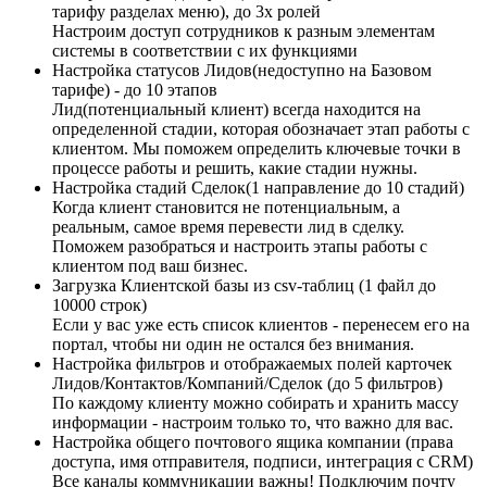
тарифу разделах меню), до 3х ролей
Настроим доступ сотрудников к разным элементам
системы в соответствии с их функциями
Настройка статусов Лидов(недоступно на Базовом
тарифе) - до 10 этапов
Лид(потенциальный клиент) всегда находится на
определенной стадии, которая обозначает этап работы с
клиентом. Мы поможем определить ключевые точки в
процессе работы и решить, какие стадии нужны.
Настройка стадий Сделок(1 направление до 10 стадий)
Когда клиент становится не потенциальным, а
реальным, самое время перевести лид в сделку.
Поможем разобраться и настроить этапы работы с
клиентом под ваш бизнес.
Загрузка Клиентской базы из csv-таблиц (1 файл до
10000 строк)
Если у вас уже есть список клиентов - перенесем его на
портал, чтобы ни один не остался без внимания.
Настройка фильтров и отображаемых полей карточек
Лидов/Контактов/Компаний/Сделок (до 5 фильтров)
По каждому клиенту можно собирать и хранить массу
информации - настроим только то, что важно для вас.
Настройка общего почтового ящика компании (права
доступа, имя отправителя, подписи, интеграция с CRM)
Все каналы коммуникации важны! Подключим почту