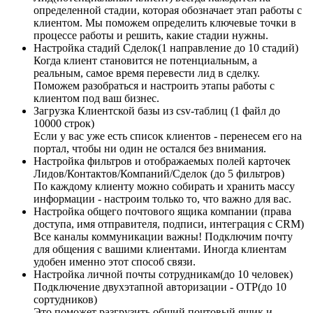
определенной стадии, которая обозначает этап работы с
клиентом. Мы поможем определить ключевые точки в
процессе работы и решить, какие стадии нужны.
Настройка стадий Сделок(1 направление до 10 стадий)
Когда клиент становится не потенциальным, а
реальным, самое время перевести лид в сделку.
Поможем разобраться и настроить этапы работы с
клиентом под ваш бизнес.
Загрузка Клиентской базы из csv-таблиц (1 файл до
10000 строк)
Если у вас уже есть список клиентов - перенесем его на
портал, чтобы ни один не остался без внимания.
Настройка фильтров и отображаемых полей карточек
Лидов/Контактов/Компаний/Сделок (до 5 фильтров)
По каждому клиенту можно собирать и хранить массу
информации - настроим только то, что важно для вас.
Настройка общего почтового ящика компании (права
доступа, имя отправителя, подписи, интеграция с CRM)
Все каналы коммуникации важны! Подключим почту
для общения с вашими клиентами. Иногда клиентам
удобен именно этот способ связи.
Настройка личной почты сотрудникам(до 10 человек)
Подключение двухэтапной авторизации - OTP(до 10
сортудников)
Это поможет разгрузить общий почтовый ящик и