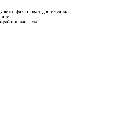
дущих и фиксировать достижения.
пании
отработанные часы.