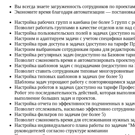
Вы всегда знаете загруженность сотрудников по проектам
Экономите время благодаря автоматизации — постановка 
Настройка рабочих групп и канбана (не более 5 групп с 
Позволит работать группами в качестве отделов или над
Настройка пользовательских полей в задачах (доступно н
Настроим и адаптируем задачи с учетом специфики ваше
Настройка прав доступа в задачах (доступно на тарифе П
Настроим выбранным сотрудникам права для редактирова
Настройка регулярных задач (недоступно на Базовом тариф
Позволит сэкономить время и автоматизировать проект
Настройка шаблонов задач с подзадачами (недоступно на Б
Позволит ставить сотрудникам типовые многоуровневые 
Настройка типовых шаблонов в задачах (не более 5)
Шаблоны задач упрощают работу с повторяющимися задача
Настройка роботов в задачах (доступно на тарифе Профес
Робот это последовательность действий, которая выполн
выполнение больших задач и проектов.
Настройка отчета по эффективности подчиненных в задача
Позволит отслеживать, насколько эффективно сотрудники
Настройка фильтров по задачам (не более 5)
Позволит сэкономить время для отслеживания нужных за
Настройка индивидуального плана работы по задачам "Мо
руководителей согласно структуре компании