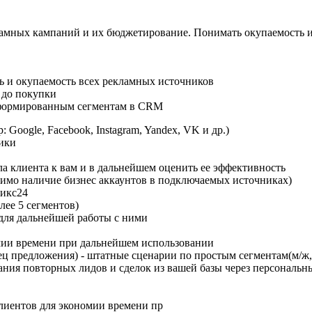
амных кампаний и их бюджетирование. Понимать окупаемость и
ь и окупаемость всех рекламных источников
 до покупки
 сформированным сегментам в CRM
Google, Facebook, Instagram, Yandex, VK и др.)
ики
а клиента к вам и в дальнейшем оценить ее эффективность
одимо наличие бизнес аккаунтов в подключаемых источниках)
рикс24
лее 5 сегментов)
для дальнейшей работы с ними
мии времени при дальнейшем использовании
ц предложения) - штатные сценарии по простым сегментам(м/ж, п
ания повторных лидов и сделок из вашей базы через персональн
иентов для экономии времени пр