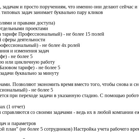
, задачам и просто поручениям, что именно они делают сейчас и
типовых задач занимает буквально пару кликов
ролями и правами доступа)
 отдельными проектами
а тарифе Профессиональный) - не более 15 полей
й сферы деятельности
рофессиональный) - не более 4х ролей
ния и изменения задач
е) - не более 5
ную или цикличную работу
азовом тарифе) - не более 5
задачи буквально за минуту
ми. Позволяют экономить время вместо того, чтобы снова и сно
сиональный) - не более 5
яется при переходе задачи в указанную стадию. С помощью робо
х (1 отчет)
 справляются со своими задачами - ведь их в любой компании е
дач и параметров
й план" (не более 5 сотрудников) Настройка учета рабочего вре