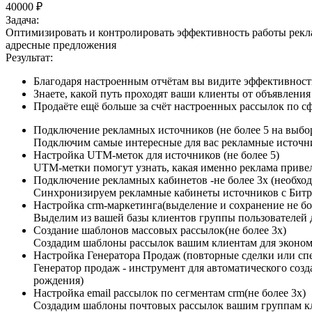
40000 ₽
Задача:
Оптимизировать и контролировать эффективность работы рекл
адресные предложения
Результат:
Благодаря настроенным отчётам вы видите эффективност
Знаете, какой путь проходят ваши клиенты от объявления
Продаёте ещё больше за счёт настроенных рассылок по
Подключение рекламных источников (не более 5 на выбор: 
Подключим самые интересные для вас рекламные источн
Настройка UTM-меток для источников (не более 5)
UTM-метки помогут узнать, какая именно реклама привел
Подключение рекламных кабинетов​​ -не более 3х (необх
Синхронизируем рекламные кабинеты источников с Бит
Настройка crm-маркетинга(выделение и сохранение не бо
Выделим из вашей базы клиентов группы пользователей 
Создание шаблонов массовых рассылок(не более 3х)​
Создадим шаблоны рассылок вашим клиентам для эконо
Настройка Генератора Продаж (повторные сделки или спе
Генератор продаж - инструмент для автоматического созд
рождения)
Настройка email рассылок по сегментам crm(не более 3х)
Создадим шаблоны почтовых рассылок вашим группам кл